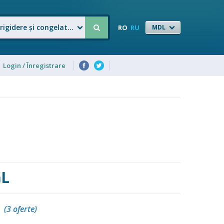
Frigidere şi congelatoare
RO
RU
MDL
Login / Înregistrare
GL
(3 oferte)