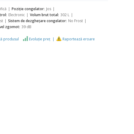
fică
Poziție congelator:
Jos
trol:
Electronic
Volum brut total:
302 L
st
Sistem de dezgheţare congelator:
No Frost
vel zgomot:
39 dB
ză produsul
Evoluţie preţ
Raportează eroare