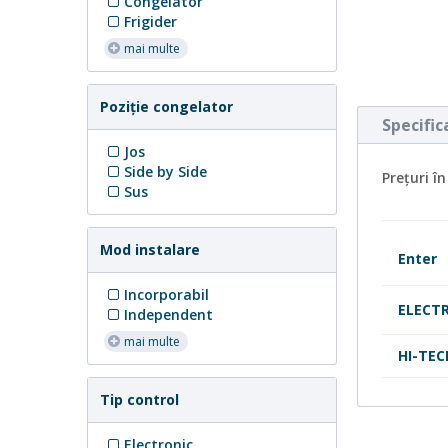
Congelator
Frigider
mai multe
Poziție congelator
Specifica
Jos
Side by Side
Preţuri în
Sus
Mod instalare
Enter
Incorporabil
ELECT
Independent
mai multe
HI-TEC
Tip control
Electronic