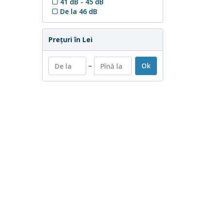
41 dB - 45 dB
De la 46 dB
Preţuri în Lei
–
Ok