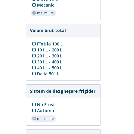
Mecanic
mai multe
Volum brut total
Pînă la 100 L
101 L - 200 L
201 L - 300 L
301 L - 400 L
401 L - 500 L
De la 501 L
Sistem de dezgheţare frigider
No Frost
Automat
mai multe