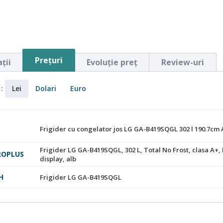
Preţuri
ţii
Evoluţie preţ
Review-uri
 :
Lei
Dolari
Euro
Frigider cu congelator jos LG GA-B419SQGL 302 l 190.7cm
Frigider LG GA-B419SQGL, 302 L, Total No Frost, clasa A+,
ROPLUS
display, alb
H
Frigider LG GA-B419SQGL