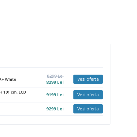
8299
Lei
Vezi oferta
 A+ White
8299
Lei
 H 191 cm, LCD
9199
Lei
Vezi oferta
9299
Lei
Vezi oferta