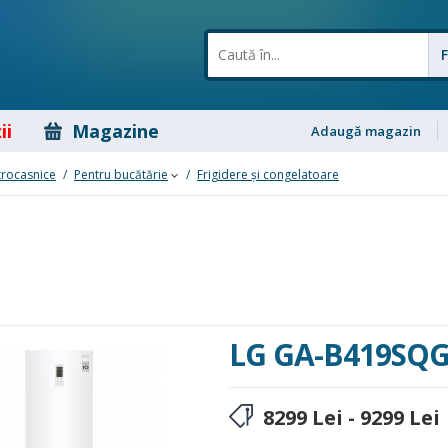
ii
Magazine
Adaugă magazin
trocasnice
/
Pentru bucătărie
/
Frigidere şi congelatoare
LG GA-B419SQ
8299
Lei
-
9299
Lei