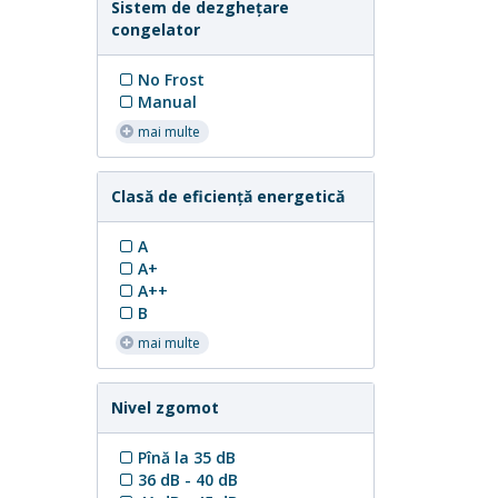
Sistem de dezgheţare
congelator
No Frost
Manual
mai multe
Clasă de eficiență energetică
A
A+
A++
B
mai multe
Nivel zgomot
Pînă la 35 dB
36 dB - 40 dB