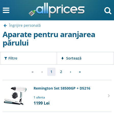
Îngrijire personală
Aparate pentru aranjarea
părului
Filtre
Sortează
«
‹
1
2
›
»
Remington Set S8500GP + D5216
1 oferta
1199
Lei