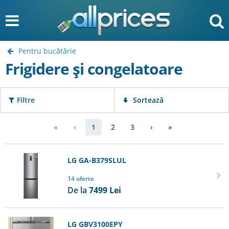
Pentru bucătărie
Frigidere şi congelatoare
Filtre
Sortează
«
‹
1
2
3
›
»
LG GA-B379SLUL
14 oferte
De la
7499
Lei
LG GBV3100EPY