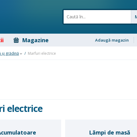
ii
Magazine
Adaugă magazin
 şi grădină
/
Marfuri electrice
i electrice
Acumulatoare
Lămpi de masă