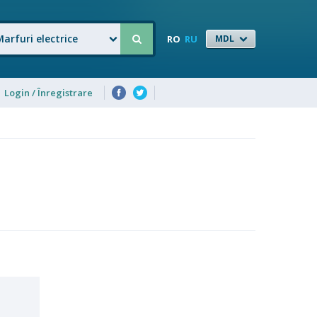
Marfuri electrice
RO
RU
MDL
Login / Înregistrare