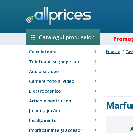
Catalogul produselor
Promoţ
Calculatoare
Produse
/
Casă
Telefoane și gadget-uri
Audio şi video
Camere foto şi video
Electrocasnice
Articole pentru copii
Marfur
Jocuri şi jucării
Încălţăminte
Îmbrăcăminte şi accesorii