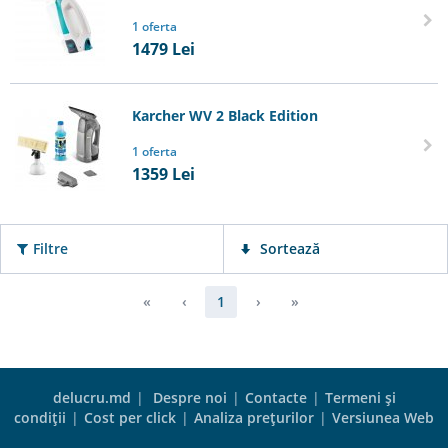
1 oferta
1479
Lei
Karcher WV 2 Black Edition
1 oferta
1359
Lei
Filtre
Sortează
«
‹
1
›
»
delucru.md
|
Despre noi
|
Contacte
|
Termeni şi
condiţii
|
Cost per click
|
Analiza preţurilor
|
Versiunea Web