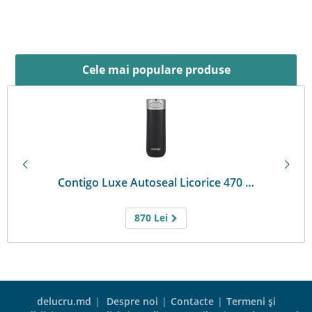
Cele mai populare produse
Contigo Luxe Autoseal Licorice 470 …
870
Lei
delucru.md
|
Despre noi
|
Contacte
|
Termeni şi