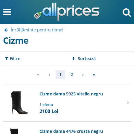
Încălţăminte pentru femei
Cizme
Filtre
Sortează
«
‹
1
2
›
»
Cizme dama 5925 vitello negru
1 oferta
2100
Lei
Cizme dama 4476 crosta negru