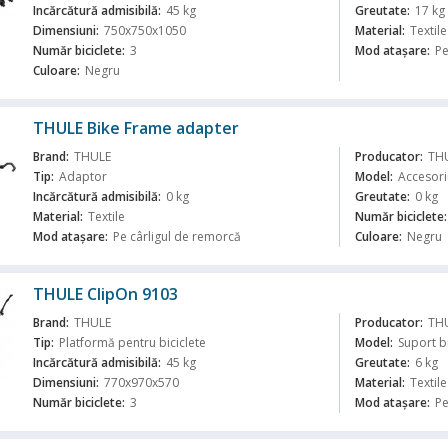
Incărcătură admisibilă:
45 kg
Greutate:
17 kg
Dimensiuni:
750x750x1050
Material:
Textile
ă
Număr biciclete:
3
Mod atașare:
Pe
Culoare:
Negru
THULE Bike Frame adapter
Brand:
THULE
Producator:
TH
Tip:
Adaptor
Model:
Accesori
Incărcătură admisibilă:
0 kg
Greutate:
0 kg
Material:
Textile
Număr biciclete:
ă
Mod atașare:
Pe cârligul de remorcă
Culoare:
Negru
THULE ClipOn 9103
Brand:
THULE
Producator:
TH
Tip:
Platformă pentru biciclete
Model:
Suport b
Incărcătură admisibilă:
45 kg
Greutate:
6 kg
Dimensiuni:
770x970x570
Material:
Textile
ă
Număr biciclete:
3
Mod atașare:
Pe