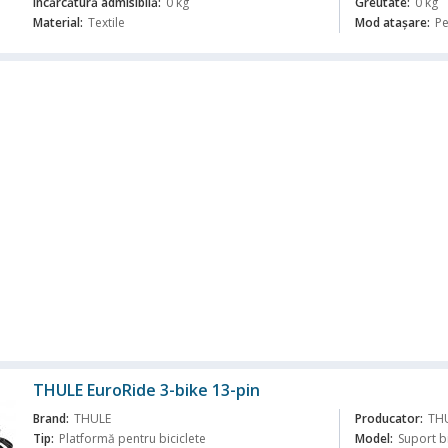
Incărcătură admisibilă:
0 kg
Greutate:
0 kg
Material:
Textile
Mod atașare:
Pe
ă
THULE EuroRide 3-bike 13-pin
Brand:
THULE
Producator:
TH
Tip:
Platformă pentru biciclete
Model:
Suport b