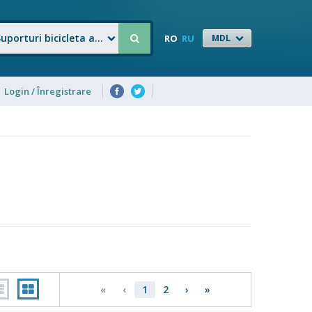
Suporturi bicicleta auto
RO
RU
MDL
Login / Înregistrare
«
‹
1
2
›
»