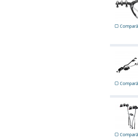
Compar
Compar
Compar