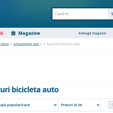
ii
Magazine
Adaugă magazin
o-Moto
/
Echipamente auto
/
Suporturi bicicleta auto
uri bicicleta auto
upă popularitate
Preţuri în lei