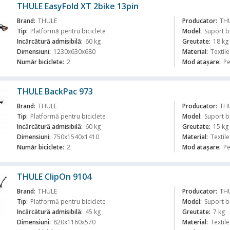
THULE EasyFold XT 2bike 13pin
Brand:
THULE
Producator:
TH
Tip:
Platformă pentru biciclete
Model:
Suport b
Incărcătură admisibilă:
60 kg
Greutate:
18 kg
Dimensiuni:
1230x630x680
Material:
Textile
ă
Număr biciclete:
2
Mod atașare:
Pe
THULE BackPac 973
Brand:
THULE
Producator:
TH
Tip:
Platformă pentru biciclete
Model:
Suport b
Incărcătură admisibilă:
60 kg
Greutate:
15 kg
Dimensiuni:
750x1540x1410
Material:
Textile
ă
Număr biciclete:
2
Mod atașare:
Pe
THULE ClipOn 9104
Brand:
THULE
Producator:
TH
Tip:
Platformă pentru biciclete
Model:
Suport b
Incărcătură admisibilă:
45 kg
Greutate:
7 kg
Dimensiuni:
820x1160x570
Material:
Textile
ă