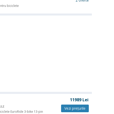
2 oferte
ntru biciclete
11989
Lei
ULE
Vezi preţurile
iciclete EuroRide 3-bike 13-pin