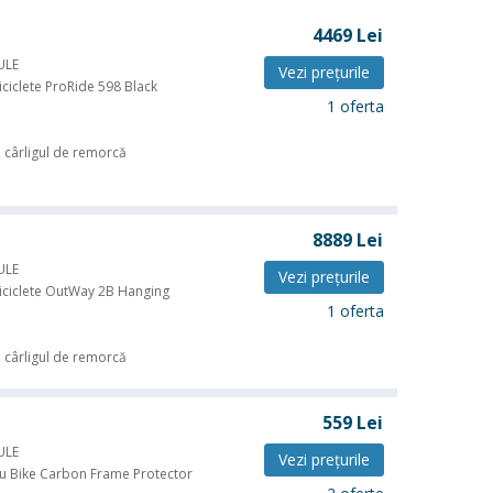
4469
Lei
ULE
Vezi preţurile
iciclete ProRide 598 Black
1 oferta
 cârligul de remorcă
8889
Lei
ULE
Vezi preţurile
iciclete OutWay 2B Hanging
1 oferta
 cârligul de remorcă
559
Lei
ULE
Vezi preţurile
u Bike Carbon Frame Protector