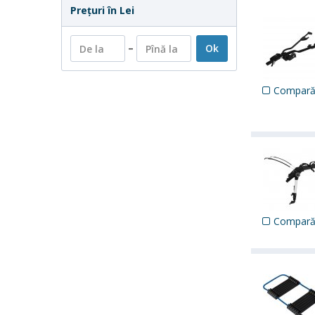
Preţuri în Lei
–
Ok
Compar
Compar