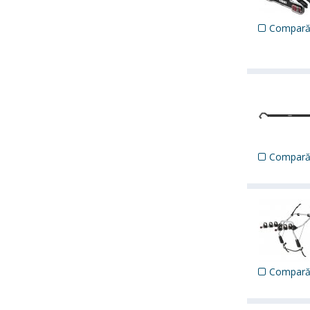
Compar
Compar
Compar