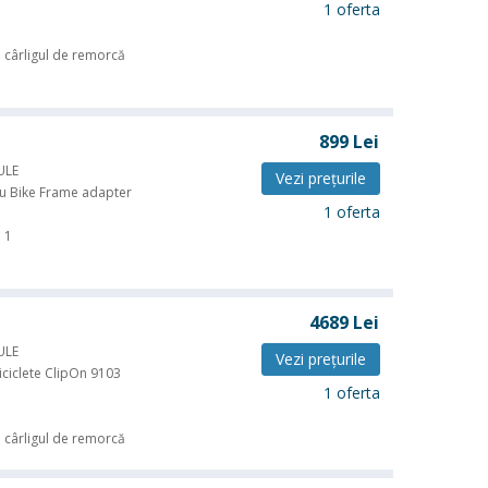
1 oferta
 cârligul de remorcă
899
Lei
ULE
Vezi preţurile
u Bike Frame adapter
1 oferta
1
4689
Lei
ULE
Vezi preţurile
iciclete ClipOn 9103
1 oferta
 cârligul de remorcă