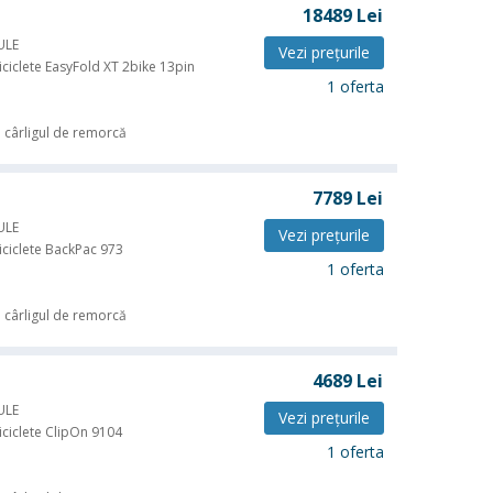
18489
Lei
ULE
Vezi preţurile
iciclete EasyFold XT 2bike 13pin
1 oferta
 cârligul de remorcă
7789
Lei
ULE
Vezi preţurile
iciclete BackPac 973
1 oferta
 cârligul de remorcă
4689
Lei
ULE
Vezi preţurile
iciclete ClipOn 9104
1 oferta