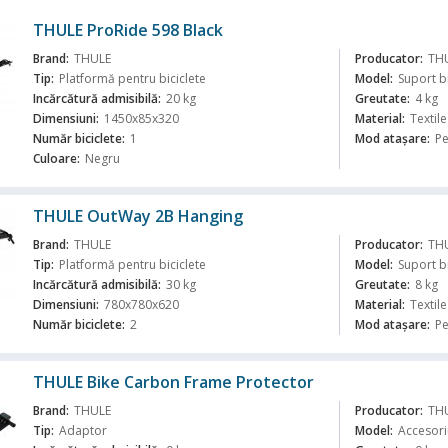
THULE ProRide 598 Black
Brand:
THULE
Producator:
TH
Tip:
Platformă pentru biciclete
Model:
Suport b
Incărcătură admisibilă:
20 kg
Greutate:
4 kg
Dimensiuni:
1450x85x320
Material:
Textile
ă
Număr biciclete:
1
Mod atașare:
Pe
Culoare:
Negru
THULE OutWay 2B Hanging
Brand:
THULE
Producator:
TH
Tip:
Platformă pentru biciclete
Model:
Suport b
Incărcătură admisibilă:
30 kg
Greutate:
8 kg
Dimensiuni:
780x780x620
Material:
Textile
ă
Număr biciclete:
2
Mod atașare:
Pe
THULE Bike Carbon Frame Protector
Brand:
THULE
Producator:
TH
Tip:
Adaptor
Model:
Accesori