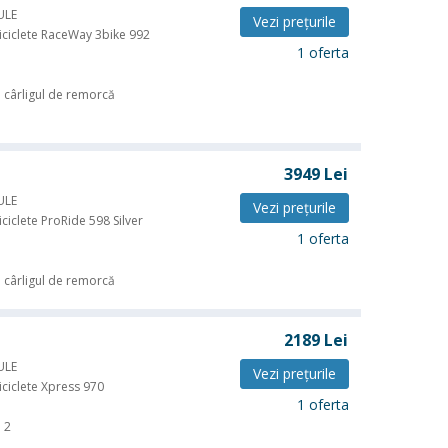
ULE
Vezi preţurile
iciclete RaceWay 3bike 992
1 oferta
 cârligul de remorcă
3949
Lei
ULE
Vezi preţurile
ciclete ProRide 598 Silver
1 oferta
 cârligul de remorcă
2189
Lei
ULE
Vezi preţurile
iciclete Xpress 970
1 oferta
2