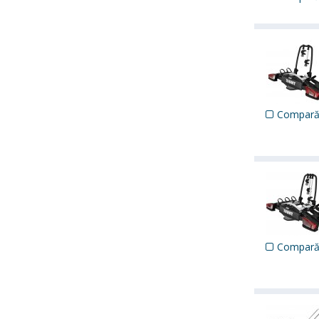
Compar
Compar