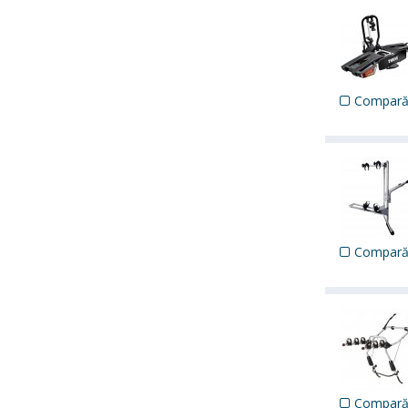
Compar
Compar
Compar