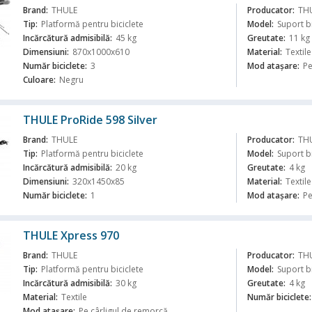
Brand:
THULE
Producator:
TH
Tip:
Platformă pentru biciclete
Model:
Suport b
Incărcătură admisibilă:
45 kg
Greutate:
11 kg
Dimensiuni:
870x1000x610
Material:
Textile
ă
Număr biciclete:
3
Mod atașare:
Pe
Culoare:
Negru
THULE ProRide 598 Silver
Brand:
THULE
Producator:
TH
Tip:
Platformă pentru biciclete
Model:
Suport bi
Incărcătură admisibilă:
20 kg
Greutate:
4 kg
Dimensiuni:
320x1450x85
Material:
Textile
ă
Număr biciclete:
1
Mod atașare:
Pe
THULE Xpress 970
Brand:
THULE
Producator:
TH
Tip:
Platformă pentru biciclete
Model:
Suport b
Incărcătură admisibilă:
30 kg
Greutate:
4 kg
Material:
Textile
Număr biciclete:
ă
Mod atașare:
Pe cârligul de remorcă