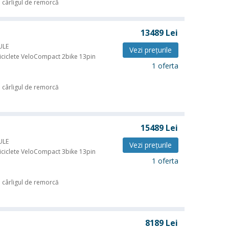
 cârligul de remorcă
13489
Lei
ULE
Vezi preţurile
iciclete VeloCompact 2bike 13pin
1 oferta
 cârligul de remorcă
15489
Lei
ULE
Vezi preţurile
iciclete VeloCompact 3bike 13pin
1 oferta
 cârligul de remorcă
8189
Lei