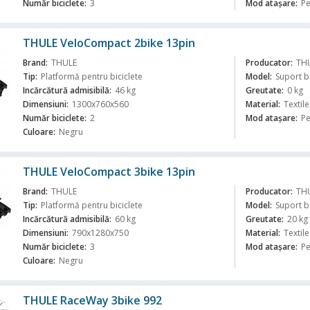
Număr biciclete:
3
Mod atașare:
Pe
THULE VeloCompact 2bike 13pin
Brand:
THULE
Producator:
TH
Tip:
Platformă pentru biciclete
Model:
Suport b
Incărcătură admisibilă:
46 kg
Greutate:
0 kg
Dimensiuni:
1300x760x560
Material:
Textile
ă
Număr biciclete:
2
Mod atașare:
Pe
Culoare:
Negru
THULE VeloCompact 3bike 13pin
Brand:
THULE
Producator:
TH
Tip:
Platformă pentru biciclete
Model:
Suport b
Incărcătură admisibilă:
60 kg
Greutate:
20 kg
Dimensiuni:
790x1280x750
Material:
Textile
ă
Număr biciclete:
3
Mod atașare:
Pe
Culoare:
Negru
THULE RaceWay 3bike 992