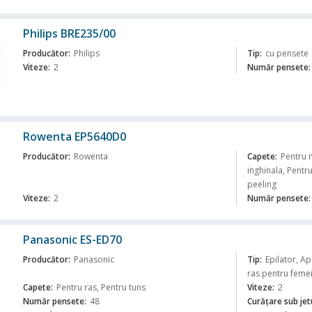
Philips BRE235/00
Producător:
Philips
Tip:
cu pensete
Viteze:
2
Număr pensete:
ă
Rowenta EP5640D0
Producător:
Rowenta
Capete:
Pentru 
inghinala, Pentr
peeling
Viteze:
2
Număr pensete:
ă
Panasonic ES-ED70
Producător:
Panasonic
Tip:
Epilator, A
ras pentru feme
Capete:
Pentru ras, Pentru tuns
Viteze:
2
Număr pensete:
48
Curăţare sub jet
ă