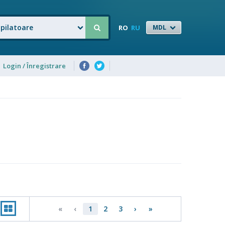
Epilatoare
RO
RU
MDL
Login / Înregistrare
«
‹
1
2
3
›
»