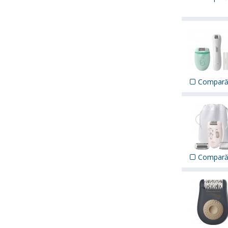
Compar
Compar