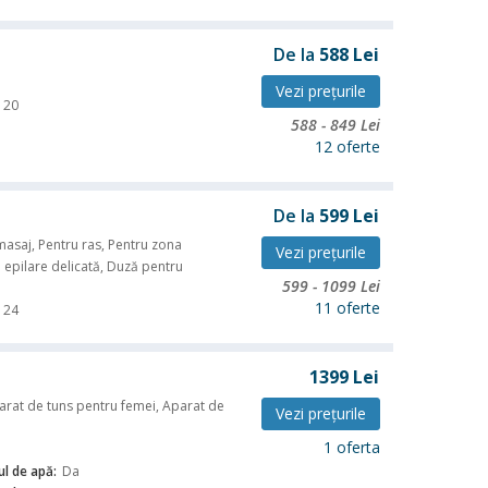
De la
588
Lei
Vezi preţurile
20
588
-
849
Lei
12 oferte
De la
599
Lei
masaj, Pentru ras, Pentru zona
Vezi preţurile
u epilare delicată, Duză pentru
599
-
1099
Lei
11 oferte
24
1399
Lei
parat de tuns pentru femei, Aparat de
Vezi preţurile
i
1 oferta
ul de apă:
Da