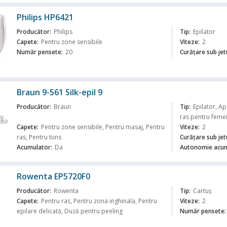
Philips HP6421
Producător:
Philips
Tip:
Epilator
Capete:
Pentru zone sensibile
Viteze:
2
Număr pensete:
20
Curăţare sub jet
ă
Braun 9-561 Silk-epil 9
Producător:
Braun
Tip:
Epilator, A
ras pentru feme
Capete:
Pentru zone sensibile, Pentru masaj, Pentru
Viteze:
2
ras, Pentru tuns
Curăţare sub jet
ă
Acumulator:
Da
Autonomie acum
Rowenta EP5720F0
Producător:
Rowenta
Tip:
Cartuș
Capete:
Pentru ras, Pentru zona inghinala, Pentru
Viteze:
2
epilare delicată, Duză pentru peeling
Număr pensete:
ă