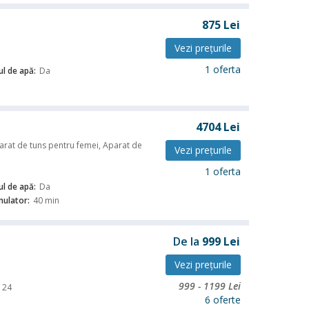
875
Lei
Vezi preţurile
1 oferta
ul de apă:
Da
4704
Lei
parat de tuns pentru femei, Aparat de
Vezi preţurile
i
1 oferta
ul de apă:
Da
ulator:
40 min
De la
999
Lei
Vezi preţurile
999
-
1199
Lei
24
6 oferte