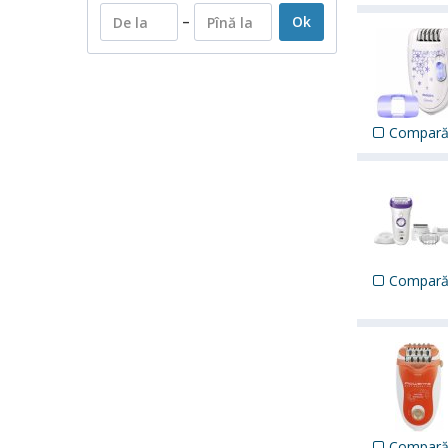
–
Ok
Compar
Compar
Compar