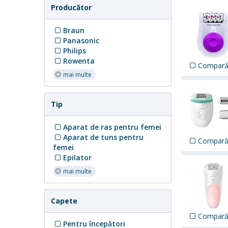
Producător
Braun
Panasonic
Philips
Rowenta
Compar
mai multe
Tip
Aparat de ras pentru femei
Aparat de tuns pentru
Compar
femei
Epilator
mai multe
Capete
Compar
Pentru începători