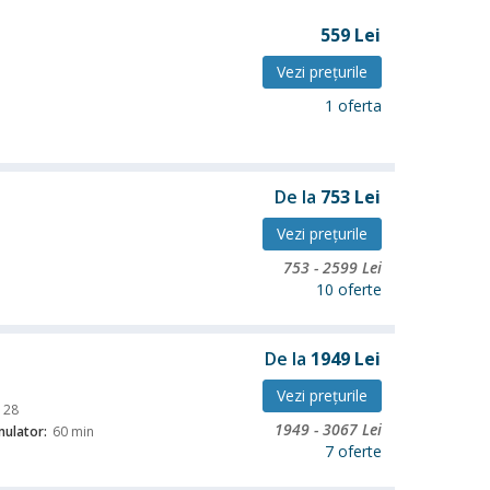
559
Lei
Vezi preţurile
1 oferta
De la
753
Lei
Vezi preţurile
753
-
2599
Lei
10 oferte
De la
1949
Lei
Vezi preţurile
28
1949
-
3067
Lei
ulator:
60 min
7 oferte