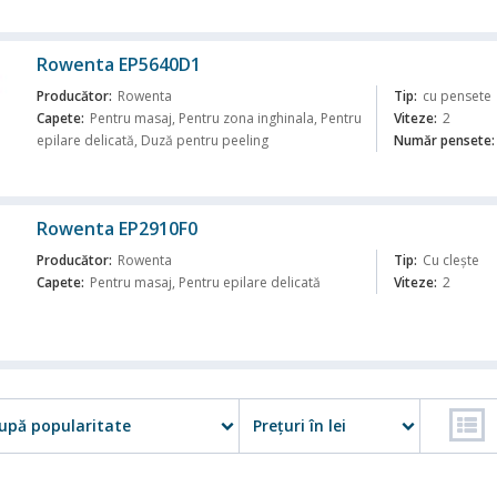
ă
Rowenta EP5640D1
Producător:
Rowenta
Tip:
cu pensete
Capete:
Pentru masaj, Pentru zona inghinala, Pentru
Viteze:
2
epilare delicată, Duză pentru peeling
Număr pensete:
ă
Rowenta EP2910F0
Producător:
Rowenta
Tip:
Cu clește
Capete:
Pentru masaj, Pentru epilare delicată
Viteze:
2
ă
upă popularitate
Preţuri în lei