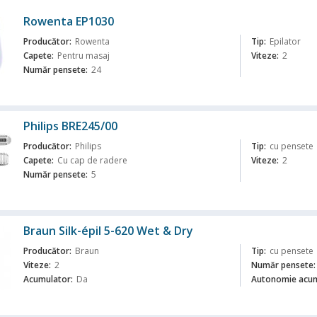
Rowenta EP1030
Producător:
Rowenta
Tip:
Epilator
Capete:
Pentru masaj
Viteze:
2
Număr pensete:
24
ă
Philips BRE245/00
Producător:
Philips
Tip:
cu pensete
Capete:
Cu cap de radere
Viteze:
2
Număr pensete:
5
ă
Braun Silk-épil 5-620 Wet & Dry
Producător:
Braun
Tip:
cu pensete
Viteze:
2
Număr pensete:
Acumulator:
Da
Autonomie acum
ă