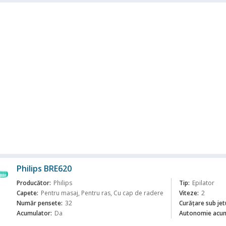
Philips BRE620
Producător:
Philips
Tip:
Epilator
Capete:
Pentru masaj, Pentru ras, Cu cap de radere
Viteze:
2
Număr pensete:
32
Curăţare sub jet
Acumulator:
Da
Autonomie acum
ă