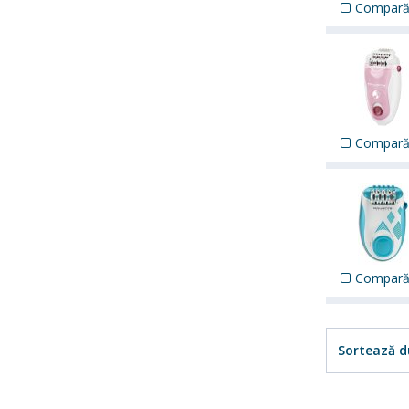
Compar
Compar
Compar
Sortează d