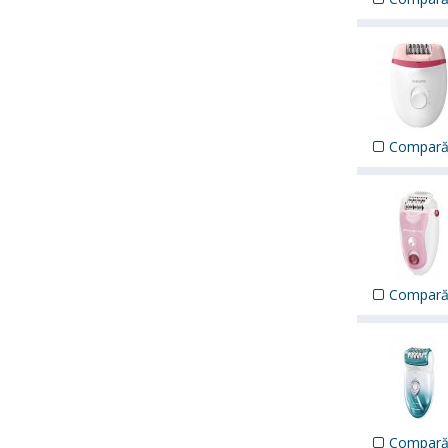
Compar
Compar
Compar