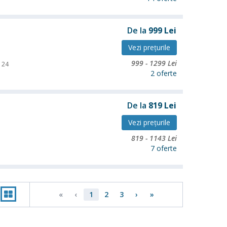
De la
999
Lei
Vezi preţurile
999
-
1299
Lei
24
2 oferte
De la
819
Lei
Vezi preţurile
819
-
1143
Lei
7 oferte
«
‹
1
2
3
›
»