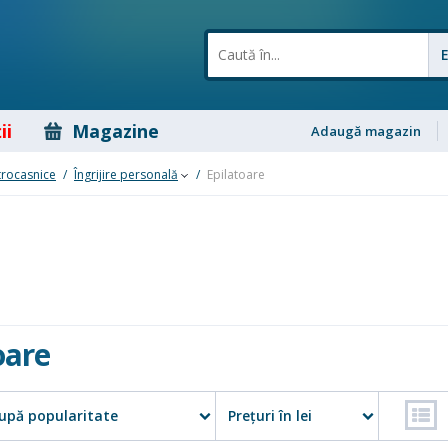
ii
Magazine
Adaugă magazin
trocasnice
/
Îngrijire personală
/
Epilatoare
oare
upă popularitate
Preţuri în lei