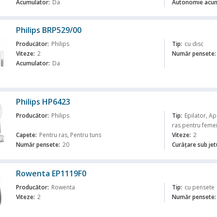
Acumulator:
Da
Autonomie acum
Philips BRP529/00
Producător:
Philips
Tip:
cu disc
Viteze:
2
Număr pensete:
Acumulator:
Da
ă
Philips HP6423
Producător:
Philips
Tip:
Epilator, A
ras pentru feme
Capete:
Pentru ras, Pentru tuns
Viteze:
2
Număr pensete:
20
Curăţare sub jet
ă
Rowenta EP1119F0
Producător:
Rowenta
Tip:
cu pensete
Viteze:
2
Număr pensete: