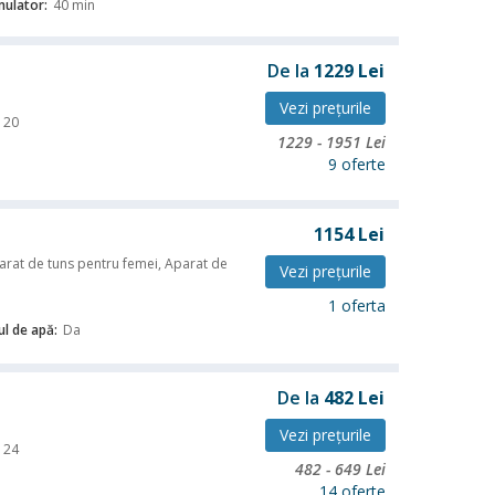
ulator:
40 min
De la
1229
Lei
Vezi preţurile
20
1229
-
1951
Lei
9 oferte
1154
Lei
parat de tuns pentru femei, Aparat de
Vezi preţurile
i
1 oferta
ul de apă:
Da
De la
482
Lei
Vezi preţurile
24
482
-
649
Lei
14 oferte