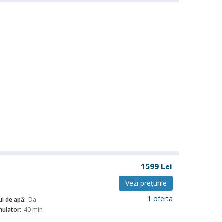
1599
Lei
Vezi preţurile
1 oferta
ul de apă:
Da
ulator:
40 min