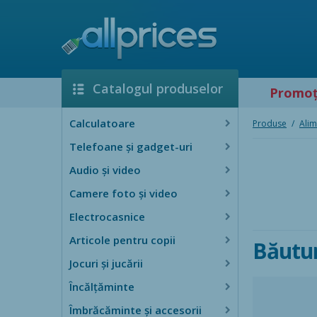
Catalogul produselor
Promoţ
Calculatoare
Produse
/
Alim
Telefoane și gadget-uri
Audio şi video
Camere foto şi video
Electrocasnice
Articole pentru copii
Băutur
Jocuri şi jucării
Încălţăminte
Îmbrăcăminte şi accesorii