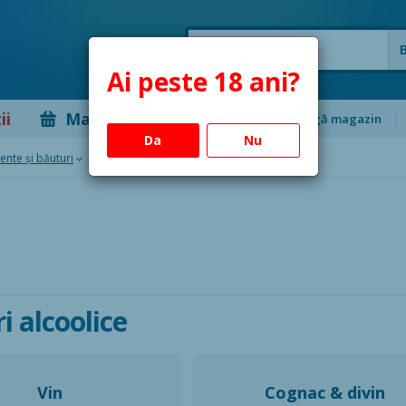
Ai peste 18 ani?
ii
Magazine
Adaugă magazin
Da
Nu
ente și băuturi
/
Băuturi alcoolice
i alcoolice
Vin
Cognac & divin