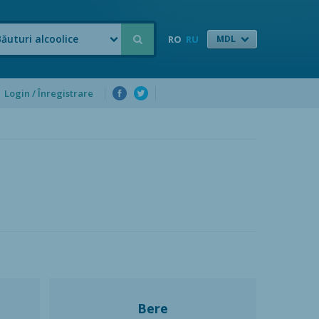
Băuturi alcoolice
RO
RU
MDL
Login / Înregistrare
Bere