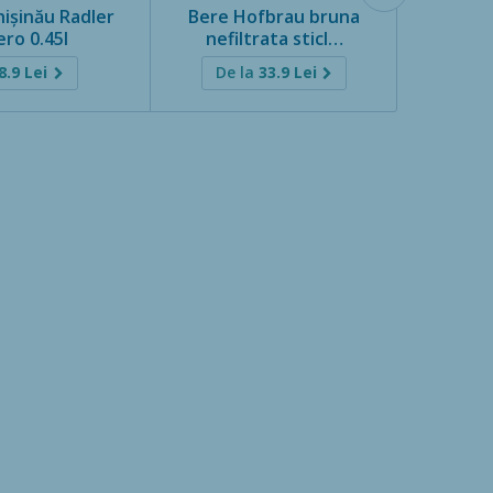
ișinău Radler
Bere Hofbrau bruna
Bere Fra
ero 0.45l
nefiltrata sticl…
ne
8.9
Lei
De la
33.9
Lei
De 