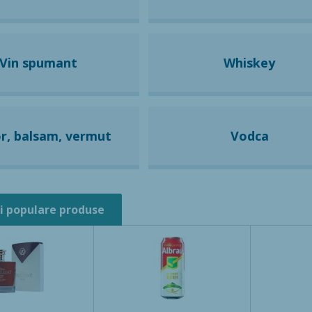
Vin spumant
Whiskey
or, balsam, vermut
Vodca
i populare produse