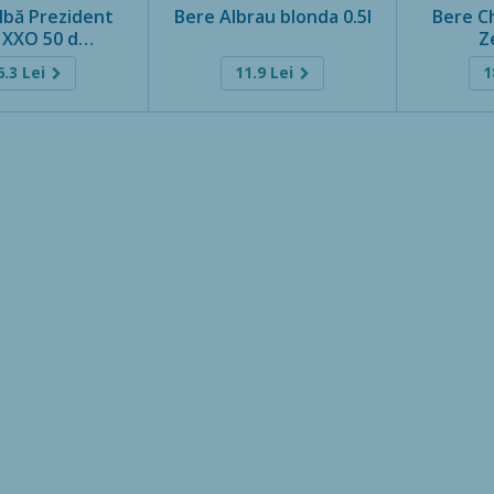
lbă Prezident
Bere Albrau blonda 0.5l
Bere Ch
n XXO 50 d…
Z
6.3
Lei
11.9
Lei
1