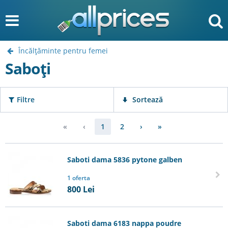
Încălţăminte pentru femei
Saboți
Filtre
Sortează
«
‹
1
2
›
»
Saboti dama 5836 pytone galben
1 oferta
800
Lei
Saboti dama 6183 nappa poudre