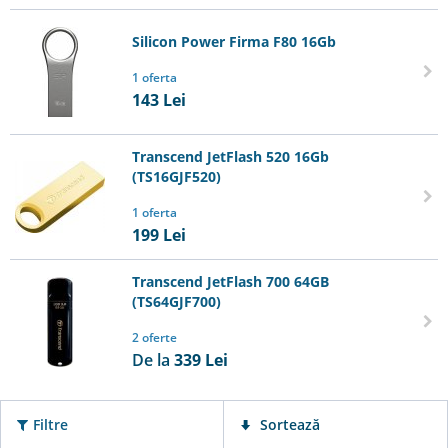
Silicon Power Firma F80 16Gb
1 oferta
143
Lei
Transcend JetFlash 520 16Gb
(TS16GJF520)
1 oferta
199
Lei
Transcend JetFlash 700 64GB
(TS64GJF700)
2 oferte
De la
339
Lei
Filtre
Sortează