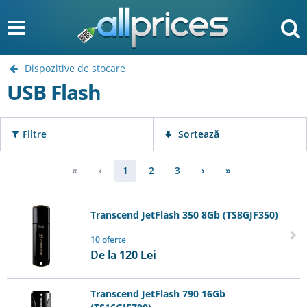
Dispozitive de stocare
USB Flash
Filtre
Sortează
«
‹
1
2
3
›
»
Transcend JetFlash 350 8Gb (TS8GJF350)
10 oferte
De la
120
Lei
Transcend JetFlash 790 16Gb