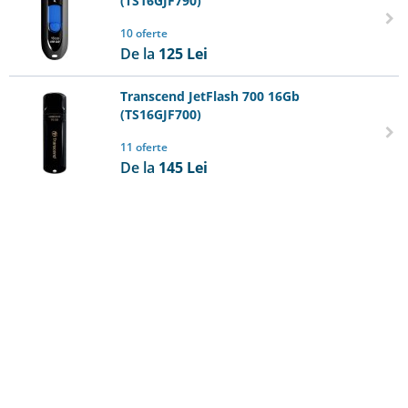
(TS16GJF790)
10 oferte
De la
125
Lei
Transcend JetFlash 700 16Gb
(TS16GJF700)
11 oferte
De la
145
Lei