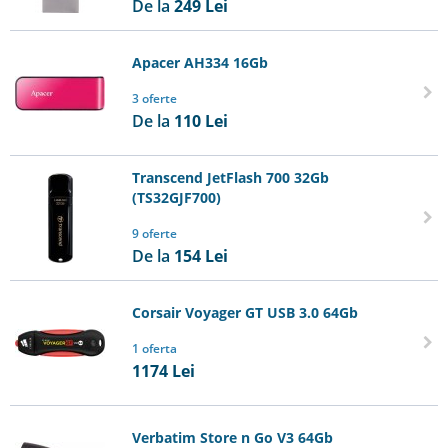
De la
249
Lei
Apacer AH334 16Gb
3 oferte
De la
110
Lei
Transcend JetFlash 700 32Gb
(TS32GJF700)
9 oferte
De la
154
Lei
Corsair Voyager GT USB 3.0 64Gb
1 oferta
1174
Lei
Verbatim Store n Go V3 64Gb