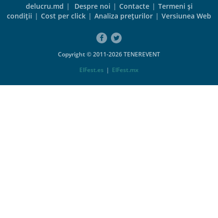
delucru.md
|
Despre noi
|
Contacte
|
Termeni şi
condiţii
|
Cost per click
|
Analiza preţurilor
|
Versiunea Web
Copyright © 2011-2026 TENEREVENT
ElFest.es
|
ElFest.mx