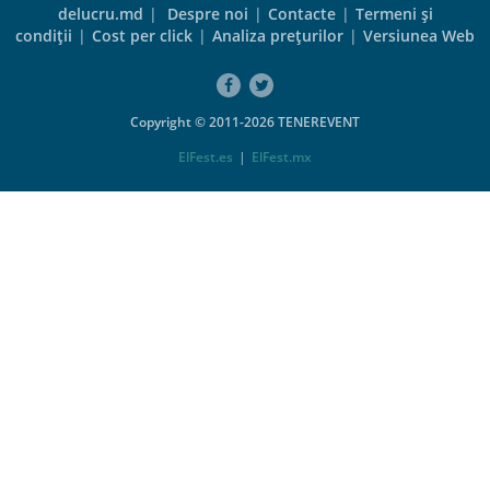
delucru.md
|
Despre noi
|
Contacte
|
Termeni şi
condiţii
|
Cost per click
|
Analiza preţurilor
|
Versiunea Web
Copyright © 2011-2026 TENEREVENT
ElFest.es
|
ElFest.mx