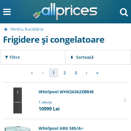
Pentru bucătărie
Frigidere şi congelatoare
Filtre
Sortează
«
‹
1
2
3
›
»
Whirlpool WHK26362XBR4E
1 oferta
10999
Lei
Whirlpool ARG 585/A+