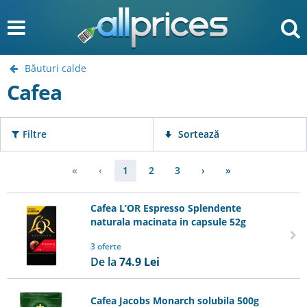
Băuturi calde
Cafea
Filtre
Sortează
«
‹
1
2
3
›
»
Cafea L’OR Espresso Splendente
naturala macinata in capsule 52g
3 oferte
De la
74.9
Lei
Cafea Jacobs Monarch solubila 500g