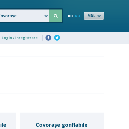
Covorașe
RO
RU
MDL
Login / Înregistrare
ile
Covorașe gonflabile