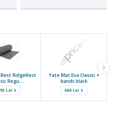
Rest RidgeRest
Yate Mat Eva Classic +
Pinguin
ssic Regu…
bands black
695
Lei
660
Lei