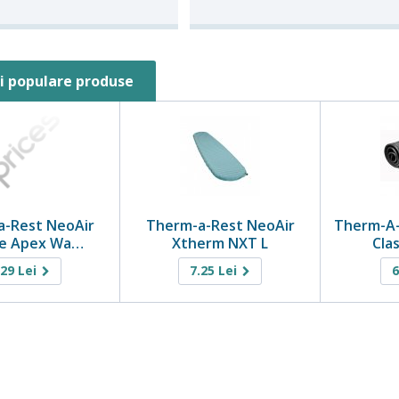
i populare produse
a-Rest NeoAir
Therm-a-Rest NeoAir
Therm-A-
te Apex Wa…
Xtherm NXT L
Cla
.29
Lei
7.25
Lei