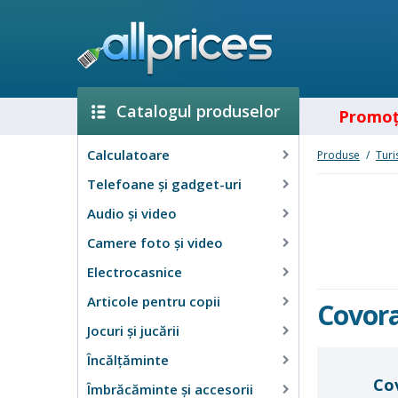
Catalogul produselor
Promoţ
Calculatoare
Produse
/
Turi
Telefoane și gadget-uri
Audio şi video
Camere foto şi video
Electrocasnice
Articole pentru copii
Covor
Jocuri şi jucării
Încălţăminte
Cov
Îmbrăcăminte şi accesorii