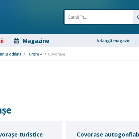
ii
Magazine
Adaugă magazin
sm și odihna
/
Turism
/
Covorașe
așe
orașe turistice
Covorașe autogonflab