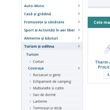
Auto-Moto
Casă şi grădină
Frumusețe și sănătate
Cele ma
Sport și Activități în aer liber
Alimente și băuturi
Turism și odihna
Turism
Corturi
Therm-
ProLi
Covorașe
4
Rucsacuri și genți
Echipament de camping
Multiunelte si cutite
Saci de dormit
Lanterne
Termosuri și sticle