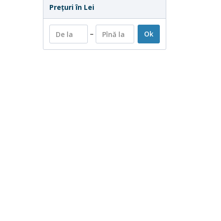
Preţuri în Lei
–
Ok