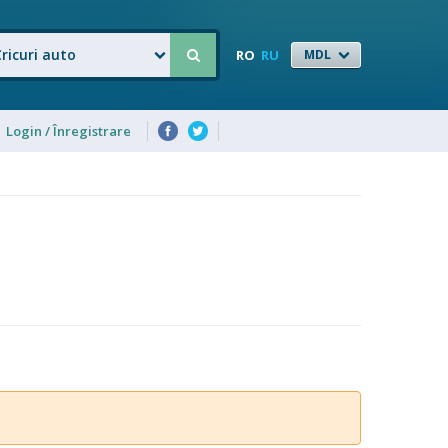
Cricuri auto
RO
RU
MDL
Login / Înregistrare