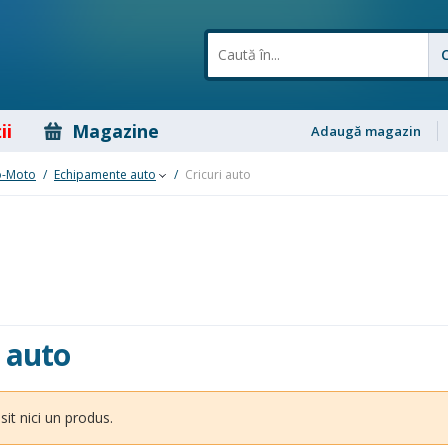
ii
Magazine
Adaugă magazin
o-Moto
/
Echipamente auto
/
Cricuri auto
i auto
sit nici un produs.