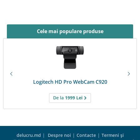
Cele mai populare produse
Logitech HD Pro WebCam C920
De la
1999
Lei
delucru.md
|
Despre noi
|
Contacte
|
Termeni şi