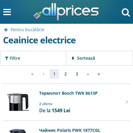
Pentru bucătărie
Ceainice electrice
Filtre
Sortează
«
‹
1
2
3
›
»
Tермопот Bosch TWK 8613P
2 oferte
De la
1549
Lei
Чайник Polaris PWK 1877CGL