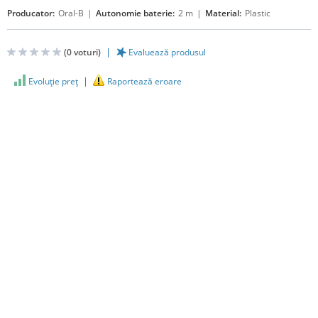
Producator:
Oral-B
Autonomie baterie:
2 m
Material:
Plastic
(
0
voturi)
Evaluează produsul
Evoluţie preţ
Raportează eroare