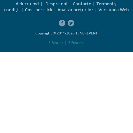
delucru.md
|
Despre noi
|
Contacte
|
Termeni şi
condiţii
|
Cost per click
|
Analiza preţurilor
|
Versiunea Web
Copyright © 2011-2026 TENEREVENT
ElFest.es
|
ElFest.mx