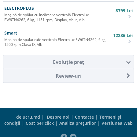
ELECTROPLUS
8799
Lei
Mașină de spălat cu încărcare verticală Electrolux
EW6TN4262, 6 kg, 1151 rpm, Display, Abur, Alb
Smart
12286
Lei
Masina de spalat rufe verticala Electrolux EW6TN4262, 6 kg,
1200 rpm,Clasa D, Alb
Evoluţie preţ
Review-uri
delucru.md
|
Despre noi
|
Contacte
|
Termeni şi
condiţii
|
Cost per click
|
Analiza preţurilor
|
Versiunea Web