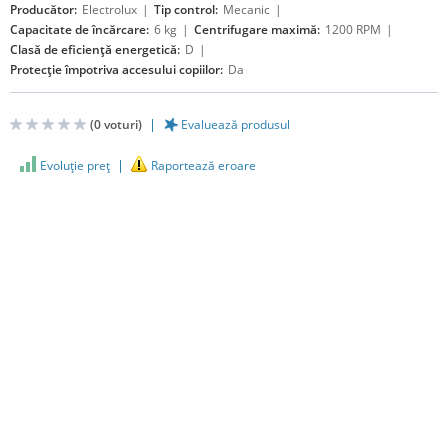
Producător:
Electrolux
Tip control:
Mecanic
Capacitate de încărcare:
6 kg
Centrifugare maximă:
1200 RPM
Clasă de eficiență energetică:
D
Protecţie împotriva accesului copiilor:
Da
(
0
voturi)
Evaluează produsul
Evoluţie preţ
Raportează eroare