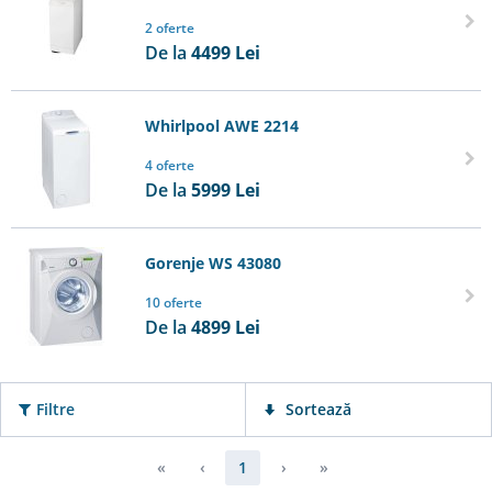
2 oferte
De la
4499
Lei
Whirlpool AWE 2214
4 oferte
De la
5999
Lei
Gorenje WS 43080
10 oferte
De la
4899
Lei
Filtre
Sortează
«
‹
1
›
»