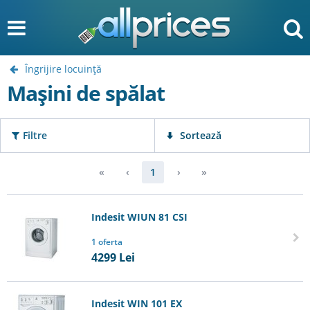
Îngrijire locuinţă
Mașini de spălat
Filtre
Sortează
«
‹
1
›
»
Indesit WIUN 81 CSI
1 oferta
4299
Lei
Indesit WIN 101 EX