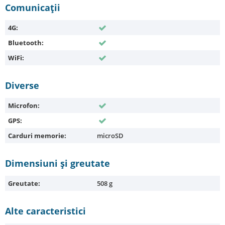
Comunicaţii
4G:
Bluetooth:
WiFi:
Diverse
Microfon:
GPS:
Carduri memorie:
microSD
Dimensiuni și greutate
Greutate:
508 g
Alte caracteristici