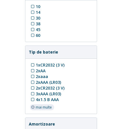
10
14
30
38
45
60
Tip de baterie
1xCR2032 (3 V)
2xAA
2xaaa
2xAAA (LR03)
2xCR2032 (3 V)
3xAAA (LR03)
4x1.5 В AAA
mai multe
Amortizoare