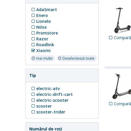
AdaSmart
Enero
Lionelo
Nilox
Promstore
Compar
Razor
Roadlink
Xiaomi
mai multe
Deselectează toate
Tip
electric-atv
electric-drift-cart
electric-scooter
Compar
scooter
scooter-trider
Numărul de roți