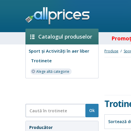
Catalogul produselor
Promoţ
Sport și Activități în aer liber
Produse
/
Sport
Trotinete
Alege altă categorie
Trotin
Ok
Sortează d
Producător