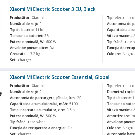
Xiaomi Mi Electric Scooter 3 EU, Black
Producător:
Xiaomi
Tip:
electric-sco
Numărul de roți:
2
Autonomia de pa
Tip de baterie:
Li-Ion
Capacitatea acu
Tensiunea bateriei:
36
Viteza maximală
ă
Putere nominală, W:
600 W
Tip frână:
rear-
Anvelope pneumatice:
Da
Funcția de recup
Greutate:
13.2 kg
Culoare:
Negru
Set:
charger
Xiaomi Mi Electric Scooter Essential, Global
Producător:
Xiaomi
Tip:
electric-sco
Numărul de roți:
2
Diametrul roților
Autonomia de parcurgere, pîna la, km:
20
Tip de baterie:
L
Capacitatea acumulatorului, mAh:
5100
Tensiunea bateri
ă
Timp incarcare acumulator, ore:
3.5 h
Viteza maximală
Putere nominală, W:
500 W
Amortizoare:
m
Tip frână:
rear-wheel
Anvelope pneum
Funcția de recuperare a energiei:
Da
Culoare:
Negru
Set:
charger
Autonomie bater