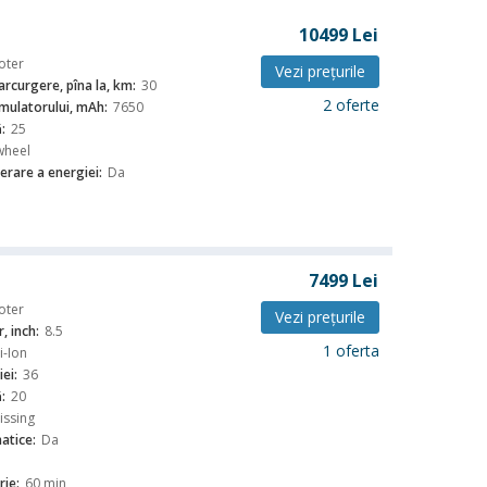
10499
Lei
oter
Vezi preţurile
rcurgere, pîna la, km:
30
2 oferte
mulatorului, mAh:
7650
:
25
wheel
erare a energiei:
Da
7499
Lei
oter
Vezi preţurile
, inch:
8.5
1 oferta
i-Ion
ei:
36
:
20
issing
atice:
Da
ie:
60 min