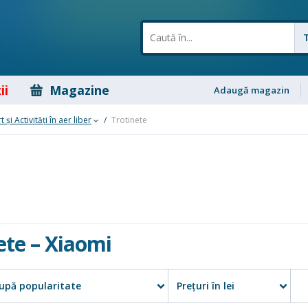
ii
Magazine
Adaugă magazin
 și Activități în aer liber
/
Trotinete
ete
–
Xiaomi
upă popularitate
Preţuri în lei