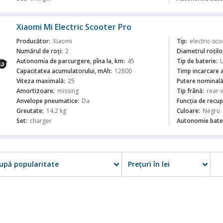
Xiaomi Mi Electric Scooter Pro
Producător:
Xiaomi
Tip:
electric-sco
Numărul de roți:
2
Diametrul roților
Autonomia de parcurgere, pîna la, km:
45
Tip de baterie:
L
Capacitatea acumulatorului, mAh:
12800
Timp incarcare 
ă
Viteza maximală:
25
Putere nominală
Amortizoare:
missing
Tip frână:
rear-
Anvelope pneumatice:
Da
Funcția de recup
Greutate:
14.2 kg
Culoare:
Negru
Set:
charger
Autonomie bater
upă popularitate
Preţuri în lei