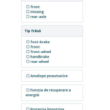
front
missing
rear-axle
Tip frână
foot-brake
front
front-wheel
handbrake
rear-wheel
Anvelope pneumatice
Funcția de recuperare a
energiei
Protecția împotriva