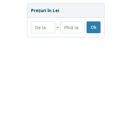
Preţuri în Lei
–
Ok