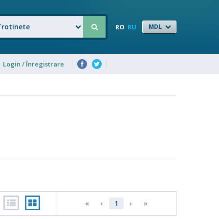
Trotinete
RO
RU
MDL
Login / Înregistrare
«
‹
1
›
»