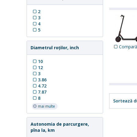
2
3
4
5
Compar
Diametrul roților, inch
10
12
3
3.86
4.72
7.87
8
Sortează d
mai multe
Autonomia de parcurgere,
pîna la, km