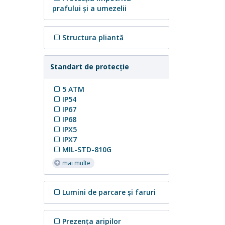
prafului și a umezelii
Structura pliantă
Standart de protecție
5 ATM
IP54
IP67
IP68
IPX5
IPX7
MIL-STD-810G
mai multe
Lumini de parcare și faruri
Prezența aripilor