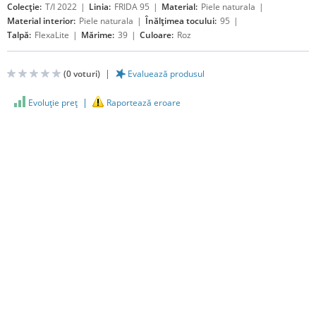
Colecție:
T/I 2022
Linia:
FRIDA 95
Material:
Piele naturala
Material interior:
Piele naturala
Înălțimea tocului:
95
Talpă:
FlexaLite
Mărime:
39
Culoare:
Roz
(
0
voturi)
Evaluează produsul
Evoluţie preţ
Raportează eroare