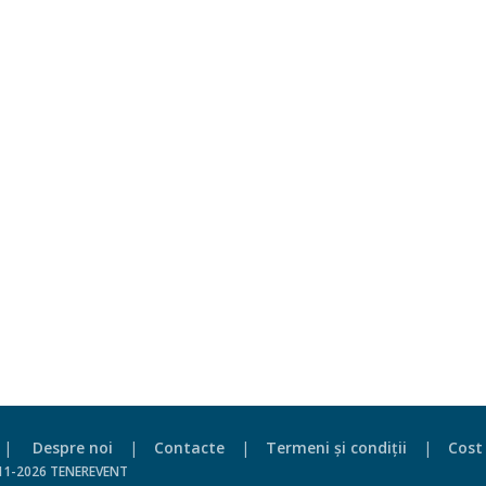
|
Despre noi
|
Contacte
|
Termeni şi condiţii
|
Cost 
011-2026 TENEREVENT