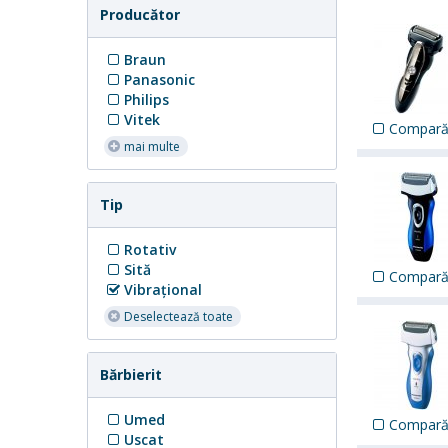
Producător
Braun
Panasonic
Philips
Vitek
Compar
mai multe
Tip
Rotativ
Sită
Compar
Vibraţional
Deselectează toate
Bărbierit
Umed
Compar
Uscat