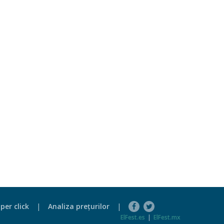
per click
|
Analiza preţurilor
|
ElFest.es
|
ElFest.mx