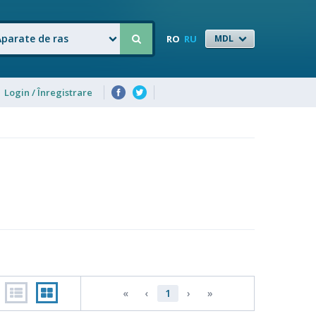
Aparate de ras
RO
RU
MDL
Login / Înregistrare
«
‹
1
›
»