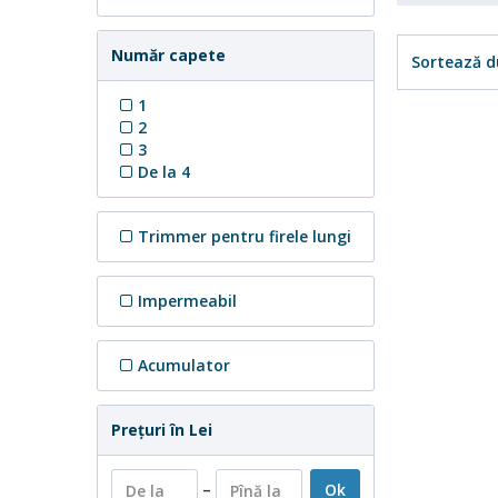
Număr capete
Sortează d
1
2
3
De la 4
Trimmer pentru firele lungi
Impermeabil
Acumulator
Preţuri în Lei
–
Ok