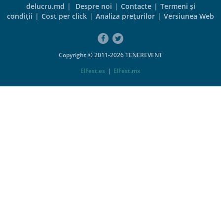
delucru.md
|
Despre noi
|
Contacte
|
Termeni şi
condiţii
|
Cost per click
|
Analiza preţurilor
|
Versiunea Web
Copyright © 2011-2026 TENEREVENT
ElFest.es
|
ElFest.mx