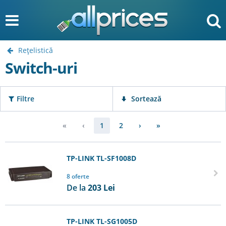
Reţelistică
Switch-uri
Filtre
Sortează
«
‹
1
2
›
»
TP-LINK TL-SF1008D
8 oferte
De la
203
Lei
TP-LINK TL-SG1005D