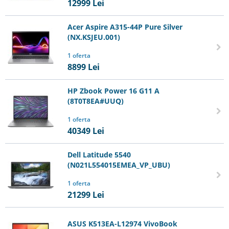
12999
Lei
Acer Aspire A315-44P Pure Silver
(NX.KSJEU.001)
1 oferta
8899
Lei
HP Zbook Power 16 G11 A
(8T0T8EA#UUQ)
1 oferta
40349
Lei
Dell Latitude 5540
(N021L554015EMEA_VP_UBU)
1 oferta
21299
Lei
ASUS K513EA-L12974 VivoBook