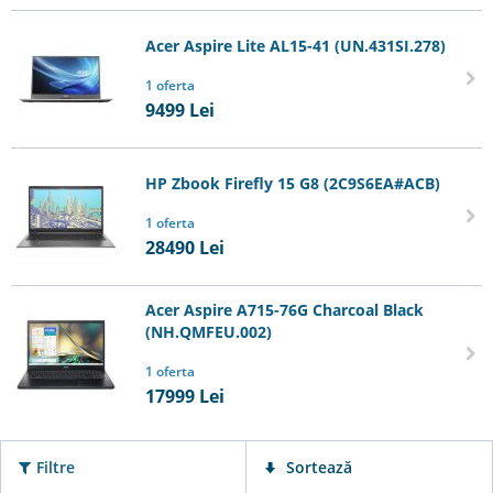
Acer Aspire Lite AL15-41 (UN.431SI.278)
1 oferta
9499
Lei
HP Zbook Firefly 15 G8 (2C9S6EA#ACB)
1 oferta
28490
Lei
Acer Aspire A715-76G Charcoal Black
(NH.QMFEU.002)
1 oferta
17999
Lei
Filtre
Sortează