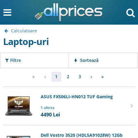
Calculatoare
Laptop-uri
Filtre
Sortează
«
‹
1
2
3
›
»
ASUS FX506LI-HN012 TUF Gaming
1 oferta
4490
Lei
Dell Vostro 3520 (HDL5A91028W) 12Gb