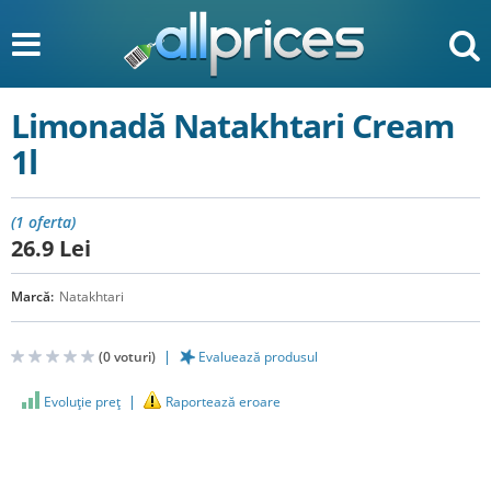
Limonadă Natakhtari Cream
1l
(1 oferta)
26.9
Lei
Marcă:
Natakhtari
(
0
voturi)
Evaluează produsul
Evoluţie preţ
Raportează eroare