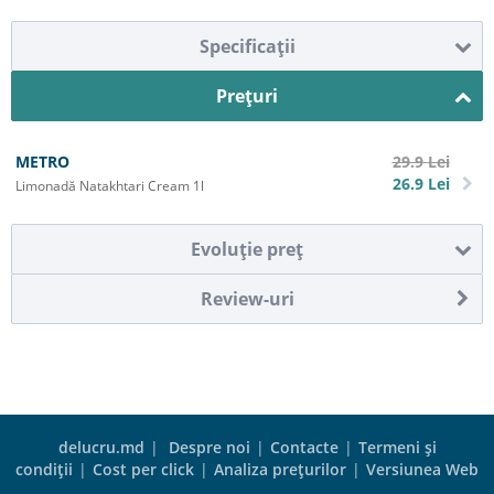
Specificaţii
Preţuri
METRO
29.9
Lei
26.9
Lei
Limonadă Natakhtari Cream 1l
Evoluţie preţ
Review-uri
delucru.md
|
Despre noi
|
Contacte
|
Termeni şi
condiţii
|
Cost per click
|
Analiza preţurilor
|
Versiunea Web