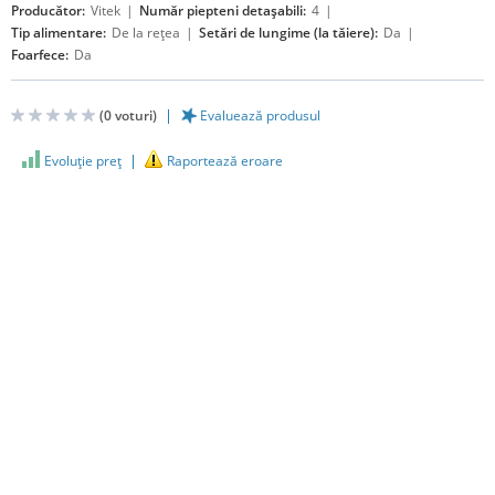
Producător:
Vitek
Număr piepteni detaşabili:
4
Tip alimentare:
De la reţea
Setări de lungime (la tăiere):
Da
Foarfece:
Da
(
0
voturi)
Evaluează produsul
Evoluţie preţ
Raportează eroare