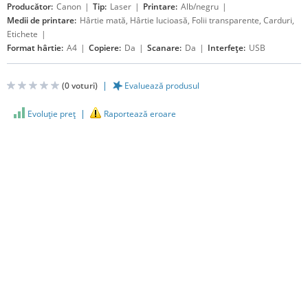
Producător:
Canon
Tip:
Laser
Printare:
Alb/negru
Medii de printare:
Hârtie mată, Hârtie lucioasă, Folii transparente, Carduri,
Etichete
Format hârtie:
A4
Copiere:
Da
Scanare:
Da
Interfețe:
USB
(
0
voturi)
Evaluează produsul
Evoluţie preţ
Raportează eroare