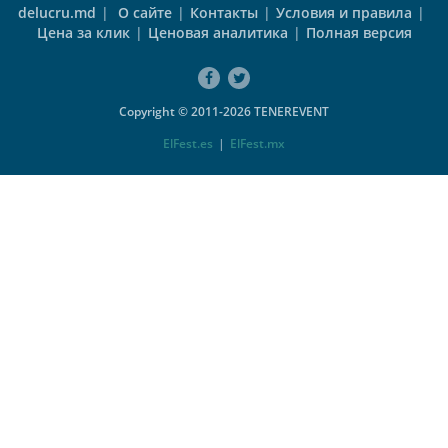
delucru.md
|
О сайте
|
Контакты
|
Условия и правила
|
Цена за клик
|
Ценовая аналитика
|
Полная версия
Copyright © 2011-2026 TENEREVENT
ElFest.es
|
ElFest.mx