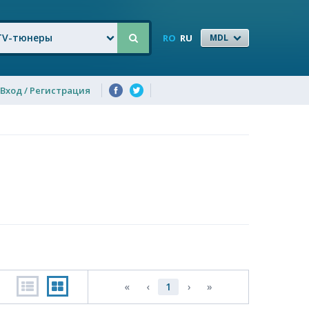
TV-тюнеры
RO
RU
MDL
Вход / Регистрация
«
‹
1
›
»