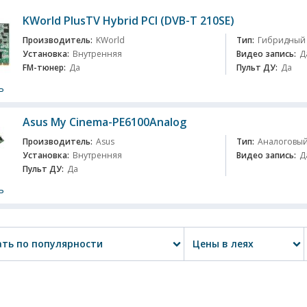
KWorld PlusTV Hybrid PCI (DVB-T 210SE)
Производитель:
KWorld
Тип:
Гибридный
Установка:
Внутренняя
Видео запись:
Д
FM-тюнер:
Да
Пульт ДУ:
Да
ь
Asus My Cinema-PE6100Analog
Производитель:
Asus
Тип:
Аналоговы
Установка:
Внутренняя
Видео запись:
Д
Пульт ДУ:
Да
ь
ть по популярности
Цены в леях