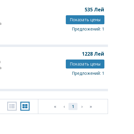
535
Лей
Показать цены
а
Предложений: 1
1228
Лей
й
Показать цены
а
Предложений: 1
«
‹
1
›
»