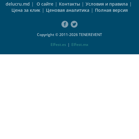
delucru.md
|
О сайте
|
Контакты
|
Условия и правила
|
Цена за клик
|
Ценовая аналитика
|
Полная версия
Copyright © 2011-2026 TENEREVENT
ElFest.es
|
ElFest.mx