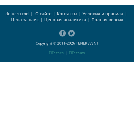
delucru.md
|
О сайте
|
Контакты
|
Условия и правила
|
Цена за клик
|
Ценовая аналитика
|
Полная версия
Copyright © 2011-2026 TENEREVENT
ElFest.es
|
ElFest.mx