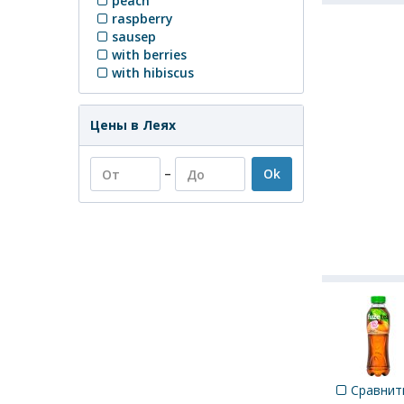
peach
raspberry
sausep
with berries
with hibiscus
Цены в Леях
–
Ok
Сравнит