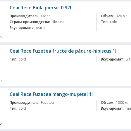
Ceai Rece Biola piersic 0,92l
Производитель:
Біола
Объем:
920 мл
Страна производства:
Ukraina
Тип:
cold
Вкус-аромат:
peach
ь
Ceai Rece Fuzеtea fructe de pădure-hibiscus 1l
Тип:
cold
Вкус-аромат:
wit
ь
Ceai Rece Fuzеtea mango-mușețel 1l
Производитель:
Fuzetea
Объем:
1000 мл
Тип:
cold
Вкус-аромат:
ma
ь