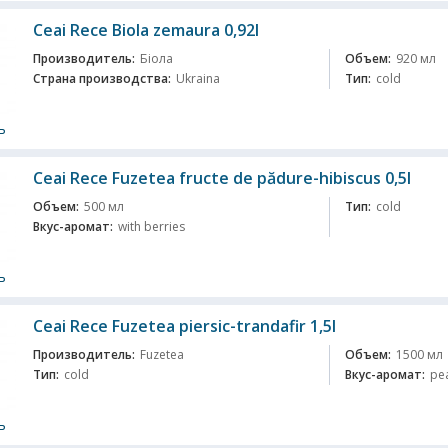
Ceai Rece Biola zеmaura 0,92l
Производитель:
Біола
Объем:
920 мл
Страна производства:
Ukraina
Тип:
cold
ь
Ceai Rece Fuzetea fructe de pădure-hibiscus 0,5l
Объем:
500 мл
Тип:
cold
Вкус-аромат:
with berries
ь
Ceai Rece Fuzеtea piersic-trandafir 1,5l
Производитель:
Fuzetea
Объем:
1500 мл
Тип:
cold
Вкус-аромат:
pe
ь