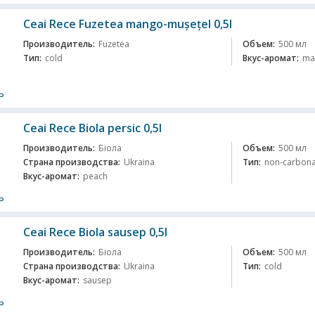
Ceai Rece Fuzetea mango-mușețel 0,5l
Производитель:
Fuzetea
Объем:
500 мл
Тип:
cold
Вкус-аромат:
ma
ь
Ceai Rece Biola persic 0,5l
Производитель:
Біола
Объем:
500 мл
Страна производства:
Ukraina
Тип:
non-carbon
Вкус-аромат:
peach
ь
Ceai Rece Biola sausep 0,5l
Производитель:
Біола
Объем:
500 мл
Страна производства:
Ukraina
Тип:
cold
Вкус-аромат:
sausep
ь