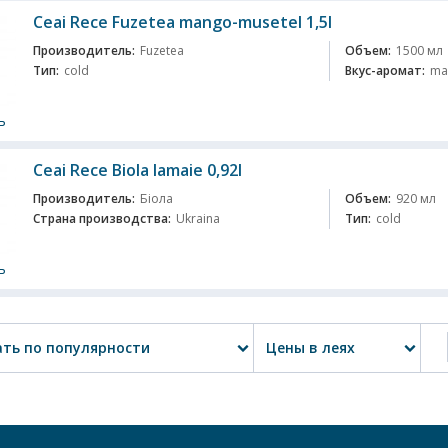
Ceai Rece Fuzеtea mango-musetel 1,5l
Производитель:
Fuzetea
Объем:
1500 мл
Тип:
cold
Вкус-аромат:
ma
ь
Ceai Rece Biola lamaie 0,92l
Производитель:
Біола
Объем:
920 мл
Страна производства:
Ukraina
Тип:
cold
ь
ть по популярности
Цены в леях