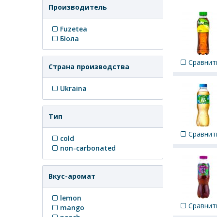
Производитель
Fuzetea
Біола
Сравнит
Страна производства
Ukraina
Тип
Сравнит
cold
non-carbonated
Вкус-аромат
lemon
Сравнит
mango