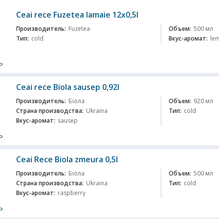
Ceai rece Fuzеtea lamaie 12x0,5l
Производитель:
Fuzetea
Объем:
500 мл
Тип:
cold
Вкус-аромат:
le
ь
Ceai rece Biola sausep 0,92l
Производитель:
Біола
Объем:
920 мл
Страна производства:
Ukraina
Тип:
cold
Вкус-аромат:
sausep
ь
Ceai Rece Biola zmeura 0,5l
Производитель:
Біола
Объем:
500 мл
Страна производства:
Ukraina
Тип:
cold
Вкус-аромат:
raspberry
ь