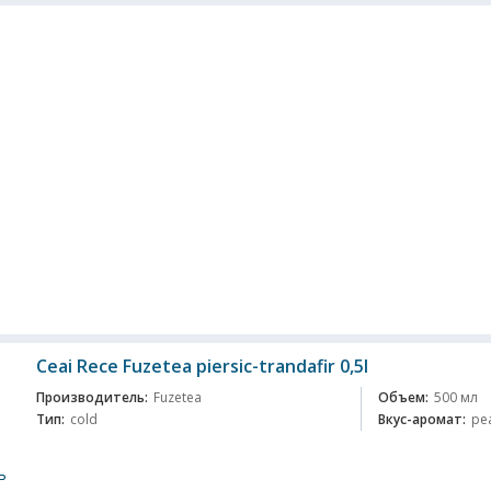
Ceai Rece Fuzеtea piersic-trandafir 0,5l
Производитель:
Fuzetea
Объем:
500 мл
Тип:
cold
Вкус-аромат:
pe
ь