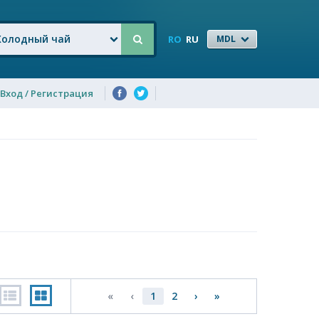
Холодный чай
RO
RU
MDL
Вход / Регистрация
«
‹
1
2
›
»