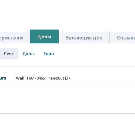
Цены
еристики
Эволюция цен
Отзыв
Леях
Долл.
Евро
mum
Wahl 1661-0465 TrendCut Li+