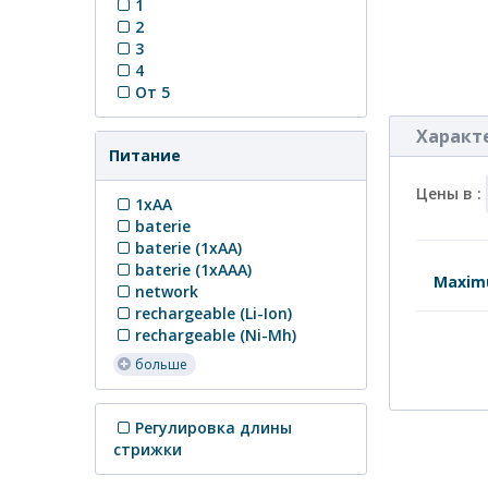
1
2
3
4
От 5
Характ
Питание
Цены в :
1xAA
baterie
baterie (1xAA)
baterie (1xAAA)
Maxi
network
rechargeable (Li-Ion)
rechargeable (Ni-Mh)
больше
Регулировка длины
стрижки