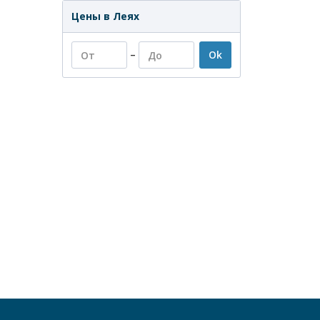
Цены в Леях
–
Ok