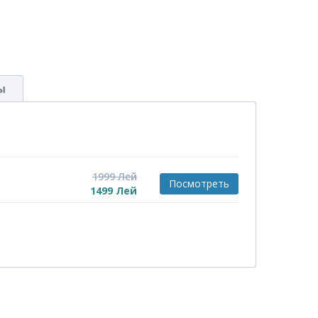
ы
1999
Лей
Посмотреть
1499
Лей