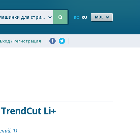
Машинки для стрижки
RO
RU
MDL
Вход / Регистрация
 TrendCut Li+
ний: 1)