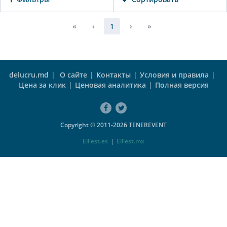
«
‹
1
›
»
delucru.md
|
О сайте
|
Контакты
|
Условия и правила
|
Цена за клик
|
Ценовая аналитика
|
Полная версия
Copyright © 2011-2026 TENEREVENT
ElFest.es
|
ElFest.mx