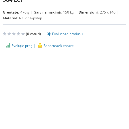
Greutate:
470 g
Sarcina maximă:
150 kg
Dimensiuni:
275 x 140
Material:
Nailon Ripstop
(
0
voturi)
Evaluează produsul
Evoluţie preţ
Raportează eroare