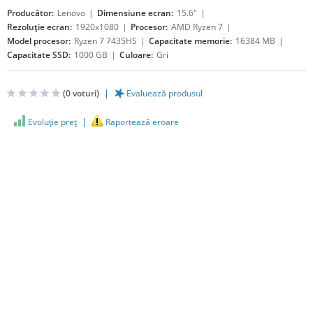
Producător:
Lenovo
Dimensiune ecran:
15.6"
Rezoluție ecran:
1920x1080
Procesor:
AMD Ryzen 7
Model procesor:
Ryzen 7 7435HS
Capacitate memorie:
16384 MB
Capacitate SSD:
1000 GB
Culoare:
Gri
(
0
voturi)
Evaluează produsul
Evoluţie preţ
Raportează eroare