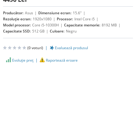
Producător:
Asus
Dimensiune ecran:
15.6"
Rezoluție ecran:
1920x1080
Procesor:
Intel Core i5
Model procesor:
Core i5-10300H
Capacitate memorie:
8192 MB
Capacitate SSD:
512 GB
Culoare:
Negru
(
0
voturi)
Evaluează produsul
Evoluţie preţ
Raportează eroare