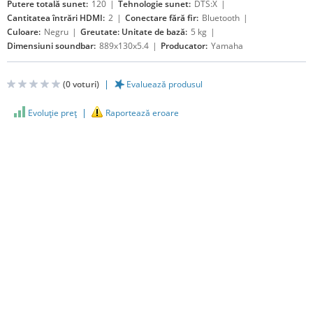
Putere totală sunet:
120
Tehnologie sunet:
DTS:X
Cantitatea întrări HDMI:
2
Conectare fără fir:
Bluetooth
Culoare:
Negru
Greutate: Unitate de bază:
5 kg
Dimensiuni soundbar:
889x130x5.4
Producator:
Yamaha
(
0
voturi)
Evaluează produsul
Evoluţie preţ
Raportează eroare