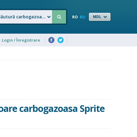
Băutură carbogazoasă răcoritoare
RO
RU
MDL
Login / Înregistrare
oare carbogazoasa Sprite