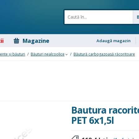
ii
Magazine
Adaugă magazin
ente și băuturi
/
Băuturi nealcoolice
/
Băutură carbogazoasă răcoritoare
Bautura racorit
PET 6x1,5l