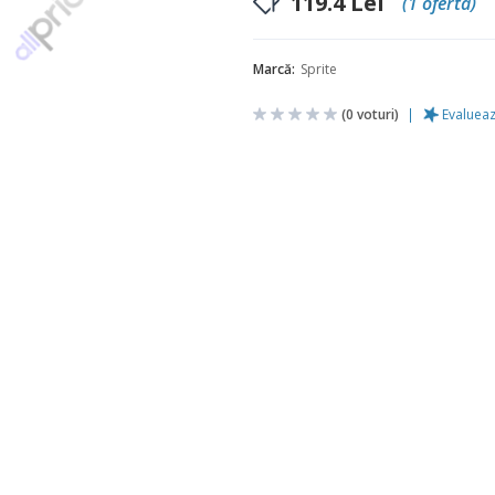
119.4
Lei
(1 oferta)
Marcă:
Sprite
(
0
voturi)
Evaluea