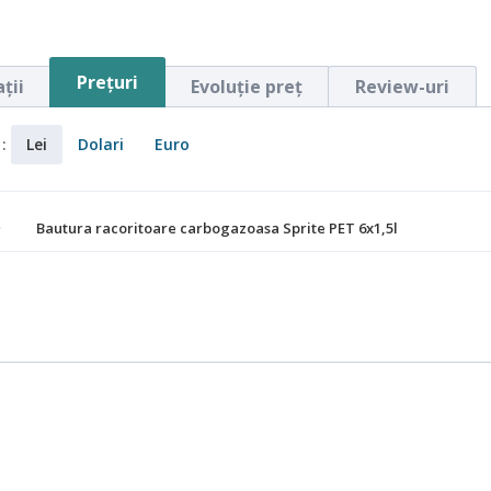
Preţuri
ţii
Evoluţie preţ
Review-uri
 :
Lei
Dolari
Euro
O
Bautura racoritoare carbogazoasa Sprite PET 6x1,5l