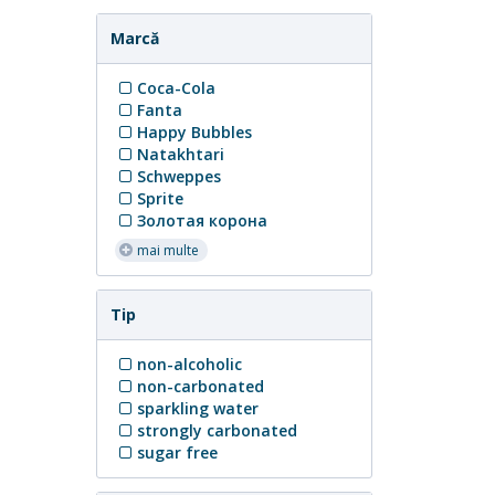
Marcă
Coca-Cola
Fanta
Happy Bubbles
Natakhtari
Schweppes
Sprite
Золотая корона
mai multe
Tip
non-alcoholic
non-carbonated
sparkling water
strongly carbonated
sugar free