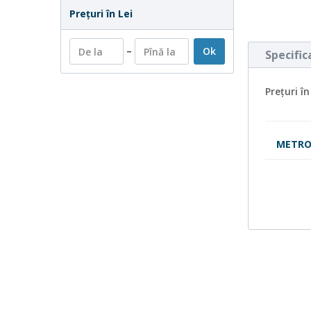
Preţuri în Lei
–
Ok
Specifica
Preţuri în
METR