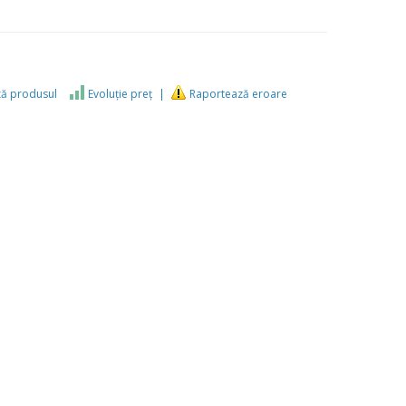
ză produsul
Evoluţie preţ
Raportează eroare