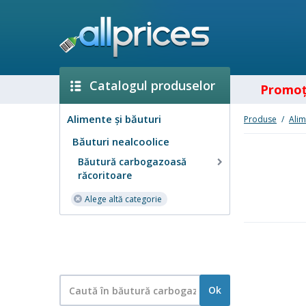
Catalogul produselor
Promoţ
Alimente și băuturi
Produse
/
Alim
Băuturi nealcoolice
Băutură carbogazoasă
răcoritoare
Alege altă categorie
Ok