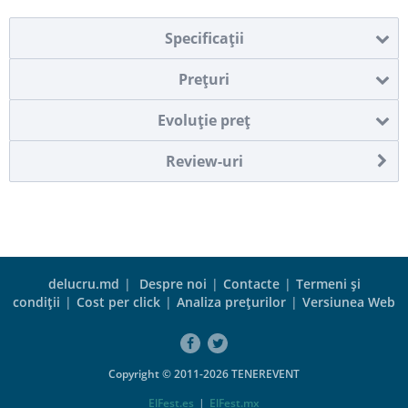
Specificaţii
Preţuri
Evoluţie preţ
Review-uri
delucru.md
|
Despre noi
|
Contacte
|
Termeni şi
condiţii
|
Cost per click
|
Analiza preţurilor
|
Versiunea Web
Copyright © 2011-2026 TENEREVENT
ElFest.es
|
ElFest.mx