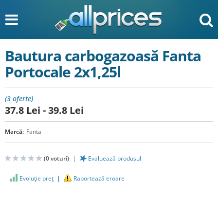
Bautura carbogazoasă Fanta
Portocale 2х1,25l
(3 oferte)
37.8
Lei
-
39.8
Lei
Marcă:
Fanta
(
0
voturi)
Evaluează produsul
Evoluţie preţ
Raportează eroare