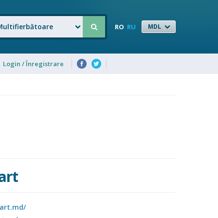
Multifierbătoare
RO
RU
MDL
Login / Înregistrare
art
art.md/