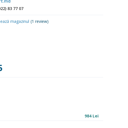
rt.md
022) 83 77 07
uează magazinul
(
1
review)
5
:
984
Lei