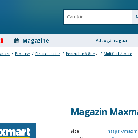
ii
Magazine
Adaugă magazin
xmart
/
Produse
/
Electrocasnice
/
Pentru bucătărie
/
Multifierbătoare
Magazin Maxm
Site
https://maxm