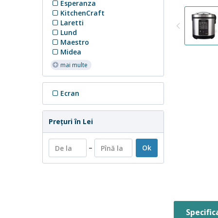
Esperanza
KitchenCraft
Laretti
Lund
Maestro
Midea
mai multe
Ecran
Preţuri în Lei
–
Ok
Specifica