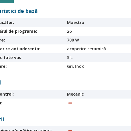
ristici de bază
ucător:
Maestro
rul de programe:
26
re:
700 W
erire antiaderenta:
acoperire ceramică
citate vas:
5 L
are:
Gri, Inox
l
ontrol:
Mecanic
n:
ii
iner p/u gătire cu aburi: