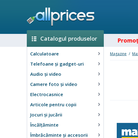
Catalogul produselor
Promoţ
Calculatoare
Magazine
/
Ma
Telefoane și gadget-uri
Audio şi video
Camere foto şi video
Electrocasnice
Articole pentru copii
Jocuri şi jucării
Încălţăminte
Îmbrăcăminte şi accesorii