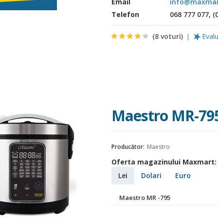
Email
info@maxma
Telefon
068 777 077, (
(
8
voturi)
Eval
Maestro MR-79
Producător:
Maestro
Oferta magazinului Maxmart
Lei
Dolari
Euro
Maestro MR -795