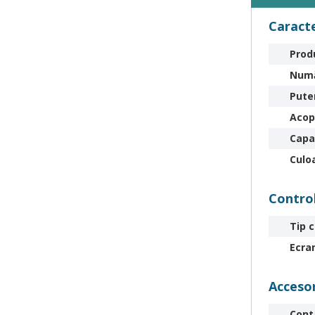
Caracte
Prod
Numă
Pute
Acop
Сapa
Culo
Contro
Tip c
Ecra
Accesor
Conta