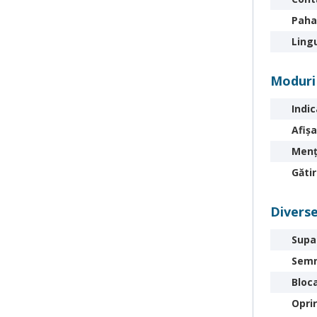
Paha
Ling
Moduri
Indic
Afiş
Menţi
Gătir
Divers
Supa
Semn
Bloc
Opri