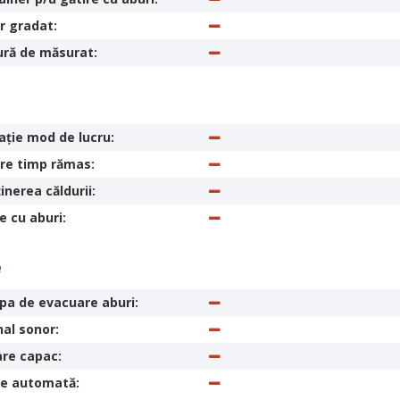
r gradat:
ură de măsurat:
aţie mod de lucru:
are timp rămas:
nerea căldurii:
e cu aburi:
e
pa de evacuare aburi:
al sonor:
are capac:
re automată: